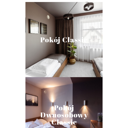
Pokój Classic
W pokoju: minibar, prywatna
łazienka, telewizor z płaskim
ekranem, bezpłatne Wi-Fi,
Pokój Classic
bezpłatny parking, zestaw
kosmetyków, szlafrok,
ręczniki, kapcie, suszarka do
włosów.
Pokój Classic 2
W pokoju: minibar, prywatna
łazienka, telewizor z płaskim
Pokój
ekranem, bezpłatne Wi-Fi,
Dwuosobowy
bezpłatny parking, zestaw
Classic
kosmetyków, szlafrok,