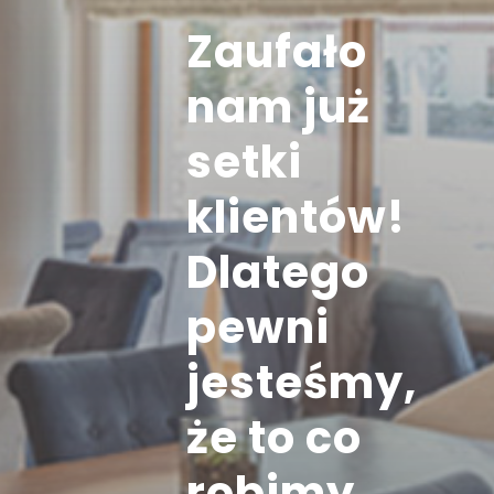
Zaufało
nam już
setki
klientów!
Dlatego
pewni
jesteśmy,
że to co
robimy