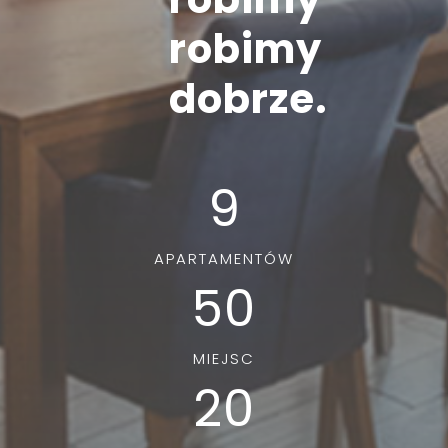
robimy
dobrze.
9
APARTAMENTÓW
50
MIEJSC
20