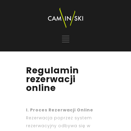
Regulamin
rezerwacji
online
I. Proces Rezerwacji Online
Rezerwacja poprzez system
rezerwacyjny odbywa się w