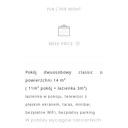
PLN / PER NIGHT
WEEK PRICE
Pokój dwuosobowy classic o
powierzchni 14
m²
( 11m² pokój + łazienka 3m²)
łazienka w pokoju,
telewizor z
płaskim ekranem,
taras,
minibar,
bezpłatne WiFi,
bezpłatny parking
W pobliżu wyciągów narciarskich: