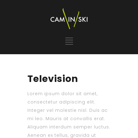
Television
Lorem ipsum dolor sit amet,
consectetur adipiscing elit.
Integer vel molestie nisl. Duis ac
mi leo. Mauris at convallis erat.
Aliquam interdum semper luctus.
Aenean ex tellus, gravida ut