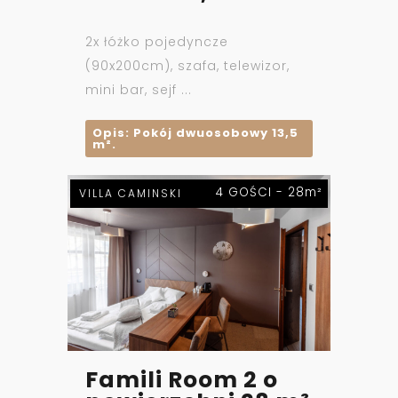
2x łóżko pojedyncze
(90x200cm), szafa, telewizor,
mini bar, sejf ...
Opis: Pokój dwuosobowy 13,5
m².
4 GOŚCI - 28m²
VILLA CAMINSKI
Famili Room 2 o