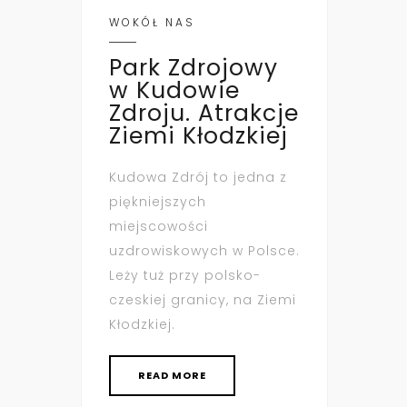
WOKÓŁ NAS
Park Zdrojowy
w Kudowie
Zdroju. Atrakcje
Ziemi Kłodzkiej
Kudowa Zdrój to jedna z
piękniejszych
miejscowości
uzdrowiskowych w Polsce.
Leży tuż przy polsko-
czeskiej granicy, na Ziemi
Kłodzkiej.
READ MORE