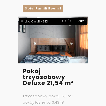
Opis: Famili Room 1
3 GOŚCI - 21m²
VILLA CAMINSKI
Pokój
trzyosobowy
Deluxe 21,54 m²
Trzyosobowy pokój: 17,11m²
pokój, łazienka 3,43m²