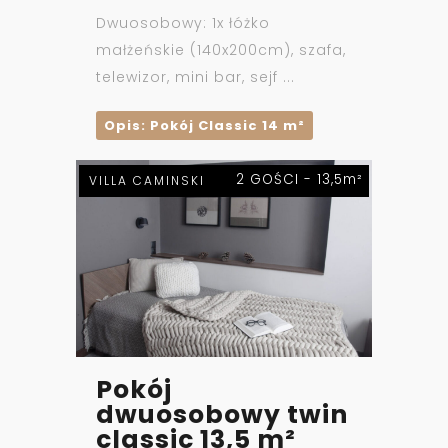
Dwuosobowy: 1x łóżko
małżeńskie (140x200cm), szafa,
telewizor, mini bar, sejf ...
Opis: Pokój Classic 14 m²
2 GOŚCI - 13,5m²
VILLA CAMINSKI
Pokój
dwuosobowy twin
classic 13,5 m²