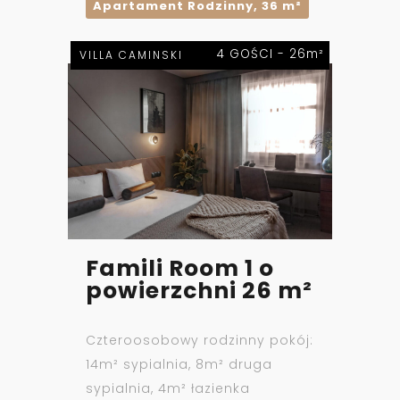
Apartament Rodzinny, 36 m²
4 GOŚCI - 26m²
VILLA CAMINSKI
Famili Room 1 o
powierzchni 26 m²
Czteroosobowy rodzinny pokój:
14m² sypialnia, 8m² druga
sypialnia, 4m² łazienka