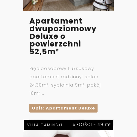
Apartament
dwupoziomowy
Deluxe o
powierzchni
52,5m²
Pięcioosobowy Luksusowy
apartament rodzinny: salon
24,30m², sypialnia 9m², pokój
16m²...
Opis: Apartament Deluxe
5 GOŚCI - 49 m²
VILLA CAMINSKI