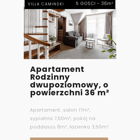
5 GOŚCI - 36m²
VILLA CAMINSKI
Apartament
Rodzinny
dwupoziomowy, o
powierzchni 36 m²
Apartament: salon 17m²,
sypialnia 7,50m², pokój na
poddaszu 8m², łazienka 3,50m².