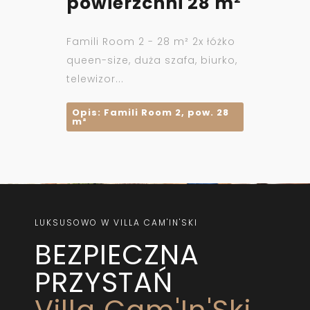
powierzchni 28 m²
Famili Room 2 - 28 m² 2x łóżko
queen-size, duża szafa, biurko,
telewizor...
Opis: Famili Room 2, pow. 28
m²
LUKSUSOWO W VILLA CAM'IN'SKI
BEZPIECZNA
PRZYSTAŃ
Villa Cam'In'Ski