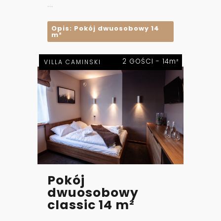
...
Opis: Pokój dwuosobowy 14
m²
2 GOŚCI - 14m²
VILLA CAMINSKI
Pokój
dwuosobowy
classic 14 m²