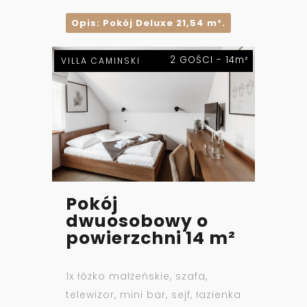
Opis: Pokój Deluxe 21,54 m².
2 GOŚCI - 14m²
VILLA CAMINSKI
Pokój
dwuosobowy o
powierzchni 14 m²
1x łóżko małżeńskie, szafa,
telewizor, mini bar, sejf, łazienka