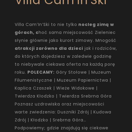
Villa Cam’In’Ski to nie tylko
nocleg zimą w
górach, c
hoć sama miejscowość Zieleniec
słynie głównie jako kurort zimowy. Mnogość
atrakcji zarówno dla dzieci
jak i rodziców,
do których dojedziesz w zaledwie godzinę
to niebywale ciekawa oferta na każdą porę
roku.
POLECAMY:
Góry Stołowe | Muzeum
Filumenistyczne | Muzeum Papiernictwa |
Kaplica Czaszek | Wieże Widokowe |
Twierdza Kłodzko | Twierdza Srebrna Góra
Poznasz uzdrowiska oraz miejscowości
warte zwiedzenia: Duszniki Zdrój | Kudowa
Zdrój | Kłodzko | Srebrna Góra…
Podpowiemy; gdzie znajdują się ciekawe